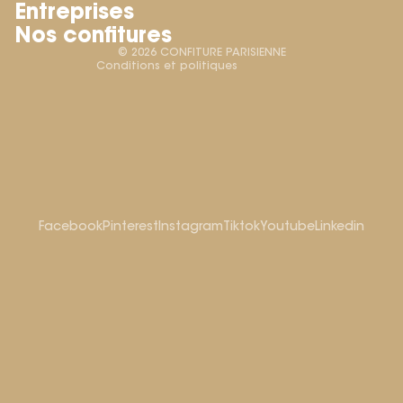
Entreprises
Conditions générales de vente
Nos confitures
Mentions légales
© 2026
CONFITURE PARISIENNE
Conditions et politiques
Facebook
Pinterest
Instagram
Tiktok
Youtube
Linkedin