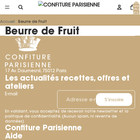
Nomb
total
d’artic
dans 
panier
Accueil
Beurre de Fruit
Beurre de Fruit
17 Av. Daumesnil, 75012 Paris
Les actualités recettes, offres et
ateliers
E-mail
S’inscrire
En validant, vous acceptez de recevoir notre newsletter et la
politique de confidentialité. (Aucun spam, ni revente de
Politique de remboursement
données)
Confiture Parisienne
Politique de confidentialité
Aide
Conditions d’utilisation