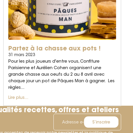
Partez à la chasse aux pots !
31 mars 2023
Pour les plus joueurs d'entre vous, Confiture
Parisienne et Aurélien Cohen organisent une
grande chasse aux oeufs du 2 au 8 avril avec
chaque jour un pot de Pâques Man à gagner. Les
règles...
Lire plus...
alités recettes, offres et ateliers
S’inscrire
us acceptez de recevoir notre newsletter et la politique de