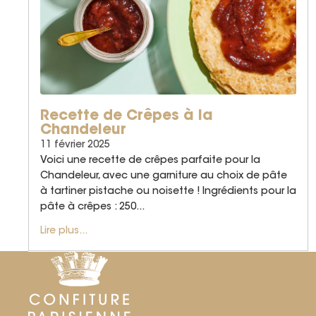
Recette de Crêpes à la
Chandeleur
11 février 2025
Voici une recette de crêpes parfaite pour la
Chandeleur, avec une garniture au choix de pâte
à tartiner pistache ou noisette ! Ingrédients pour la
pâte à crêpes : 250...
Lire plus...
Politique de remboursement
Politique de confidentialité
Conditions d’utilisation