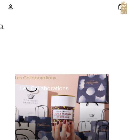
Nombre
total
d’articles
dans le
panier: 0
Compte
Autres options de connexion
Commandes
Profil
Les Collaborations
Les Collaborations