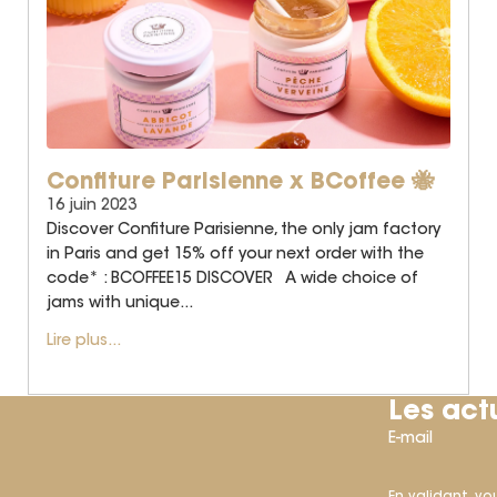
Confiture Parisienne x BCoffee 🐝
16 juin 2023
Discover Confiture Parisienne, the only jam factory
in Paris and get 15% off your next order with the
code* : BCOFFEE15 DISCOVER A wide choice of
jams with unique...
Lire plus...
Les actu
E-mail
En validant, vo