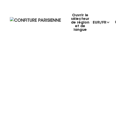
Ouvrir le
sélecteur
de région
EUR
/
FR
et de
langue