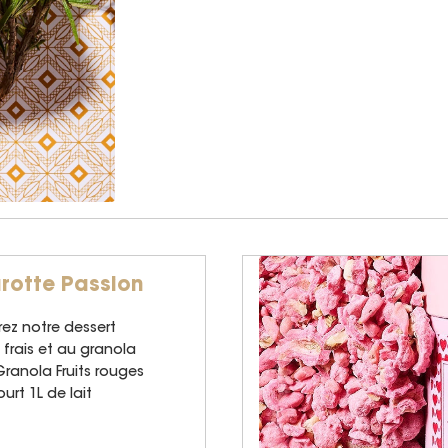
arotte Passion
rez notre dessert
s frais et au granola
Granola Fruits rouges
rt 1L de lait