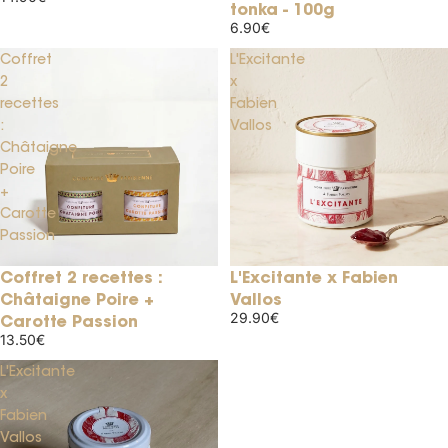
tonka - 100g
6.90€
Coffret
L'Excitante
2
x
recettes
Fabien
:
Vallos
Châtaigne
Poire
+
Carotte
Passion
Coffret 2 recettes :
L'Excitante x Fabien
Épuisé
Châtaigne Poire +
Vallos
29.90€
Carotte Passion
13.50€
L'Excitante
x
Fabien
Vallos