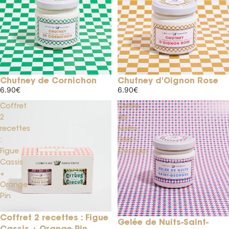
Chutney de Cornichon
Chutney d'Oignon Rose
6.90€
6.90€
Coffret
Gelée
2
de
recettes
Nuits-
:
Saint-
Figue
Georges
Cassis
+
Orange
Pin
Coffret 2 recettes : Figue
Gelée de Nuits-Saint-
Cassis + Orange Pin