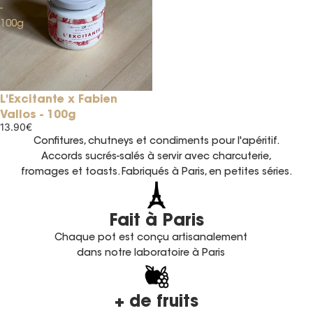
-
100g
L'Excitante x Fabien
Épuisé
Vallos - 100g
13.90€
Confitures, chutneys et condiments pour l'apéritif.
Accords sucrés-salés à servir avec charcuterie,
fromages et toasts. Fabriqués à Paris, en petites séries.
Fait à Paris
Chaque pot est conçu artisanalement
dans notre laboratoire à Paris
+ de fruits