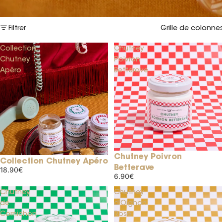
Filtrer
Grille de colonne
Collection
Chutney
Chutney
Poivron
Apéro
Betterave
Chutney Poivron
Collection Chutney Apéro
Betterave
18.90€
6.90€
Chutney
Chutney
de
d'Oignon
Cornichon
Rose