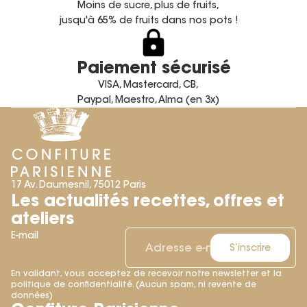
Moins de sucre, plus de fruits,
jusqu'à 65% de fruits dans nos pots !
Paiement sécurisé
VISA, Mastercard, CB,
Paypal, Maestro, Alma (en 3x)
17 Av. Daumesnil, 75012 Paris
Les actualités recettes, offres et
ateliers
E-mail
S’inscrire
En validant, vous acceptez de recevoir notre newsletter et la
politique de confidentialité. (Aucun spam, ni revente de
Politique de remboursement
données)
Politique de confidentialité