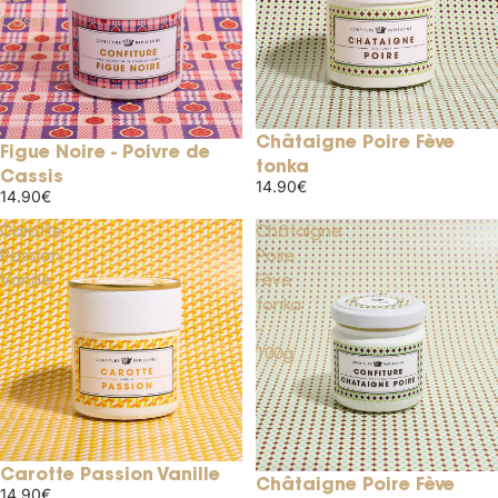
Cassis
Châtaigne Poire Fève
Figue Noire - Poivre de
tonka
Cassis
14.90€
14.90€
Carotte
Châtaigne
Passion
Poire
Vanille
Fève
tonka
-
100g
Carotte Passion Vanille
Châtaigne Poire Fève
14.90€