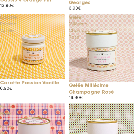
Georges
13.90€
6.90€
Carotte
Gelée
Passion
Millésime
Vanille
Champagne
Rosé
Carotte Passion Vanille
Gelée Millésime
6.90€
Champagne Rosé
16.90€
Figue
Châtaigne
Noire
Poire
-
Fève
Poivre
tonka
de