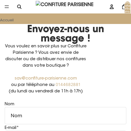
Nomb
total
d’artic
dans 
panier
Accueil
Envoyez-nous un
message !
Vous voulez en savoir plus sur Confiture
Parisienne ? Vous avez envie de
discuter ou de distribuer nos confitures
dans votre boutique ?
sav@confiture-parisienne.com
ou par téléphone au
0144682881
(du lundi au vendredi de 11h à 17h)
Nom
E-mail
*