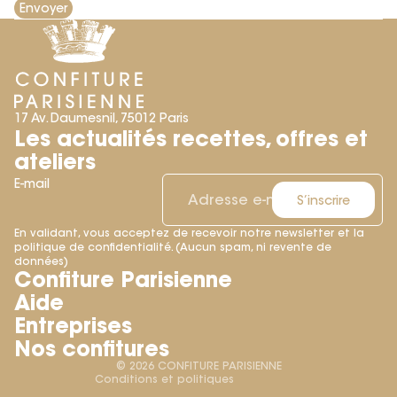
Envoyer
17 Av. Daumesnil, 75012 Paris
Les actualités recettes, offres et
ateliers
E-mail
S’inscrire
En validant, vous acceptez de recevoir notre newsletter et la
politique de confidentialité. (Aucun spam, ni revente de
Politique de remboursement
données)
Confiture Parisienne
Politique de confidentialité
Aide
Conditions d’utilisation
Entreprises
Conditions générales de vente
Nos confitures
Mentions légales
© 2026
CONFITURE PARISIENNE
Conditions et politiques