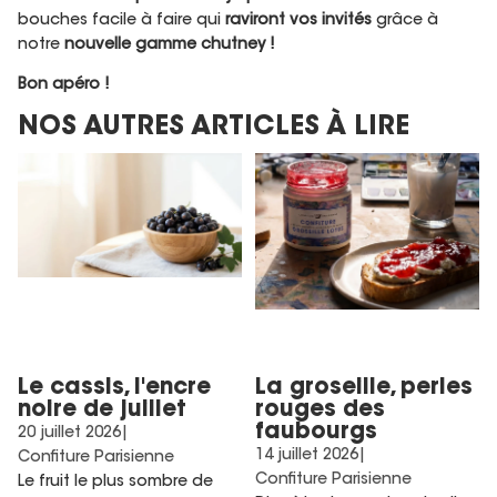
bouches facile à faire qui
raviront vos invités
grâce à
notre
nouvelle gamme chutney !
Bon apéro !
NOS AUTRES ARTICLES À LIRE
Le cassis, l'encre noire de
La groseille, perles rouges
juillet
des faubourgs
Le cassis, l'encre
La groseille, perles
noire de juillet
rouges des
faubourgs
20 juillet 2026
|
14 juillet 2026
|
Confiture Parisienne
Confiture Parisienne
Le fruit le plus sombre de