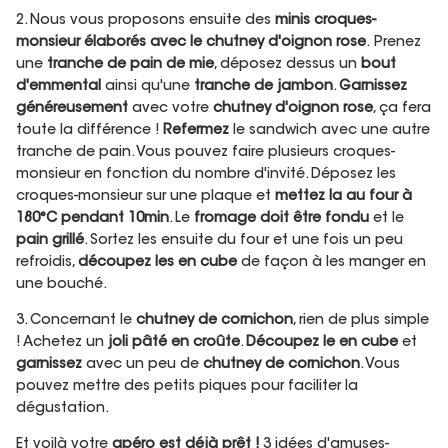
2. Nous vous proposons ensuite des
minis croques-
monsieur élaborés avec le chutney d'oignon rose
. Prenez
une
tranche de pain de mie
, déposez dessus un
bout
d'emmental
ainsi qu'une
tranche de jambon
.
Garnissez
généreusement
avec votre
chutney d'oignon rose
, ça fera
toute la différence !
Refermez
le sandwich avec une autre
tranche de pain. Vous pouvez faire plusieurs croques-
monsieur en fonction du nombre d'invité. Déposez les
croques-monsieur sur une plaque et
mettez la au four à
180°C pendant 10min
. Le
fromage doit être fondu
et le
pain grillé
. Sortez les ensuite du four et une fois un peu
refroidis,
découpez les en cube
de façon à les manger en
une bouché.
3. Concernant le
chutney de cornichon
, rien de plus simple
! Achetez un
joli pâté en croûte
.
Découpez le en cube
et
garnissez
avec un peu de
chutney de cornichon
. Vous
pouvez mettre des petits piques pour faciliter la
dégustation.
Et voilà votre
apéro est déjà prêt !
3 idées d'amuses-