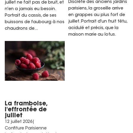
Discrète des anciens jardins
juillet ne fait pas de bruit, et
parisiens, la groseille arrive
n'en a jamais eu besoin.
en grappes au plus fort de
Portrait du cassis, de ses
juillet. Portrait d'un fruit têtu,
buissons de faubourg à nos
acidulé et précis, que la
chaudrons de...
maison marie au lotus.
La framboise, l'effrontée de
juillet
La framboise,
l'effrontée de
juillet
12 juillet 2026
|
Confiture Parisienne