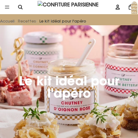
Nomb
total
d’artic
dans 
panier
Accueil
Recettes
Le kit idéal pour l'apéro
Le kit idéal pour
l'apéro