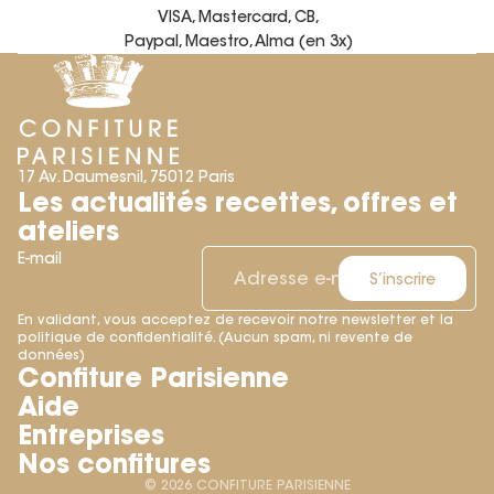
VISA, Mastercard, CB,
Paypal, Maestro, Alma (en 3x)
17 Av. Daumesnil, 75012 Paris
Les actualités recettes, offres et
ateliers
E-mail
S’inscrire
En validant, vous acceptez de recevoir notre newsletter et la
politique de confidentialité. (Aucun spam, ni revente de
Politique de remboursement
données)
Confiture Parisienne
Politique de confidentialité
Aide
Conditions d’utilisation
Entreprises
Conditions générales de vente
Nos confitures
Mentions légales
© 2026
CONFITURE PARISIENNE