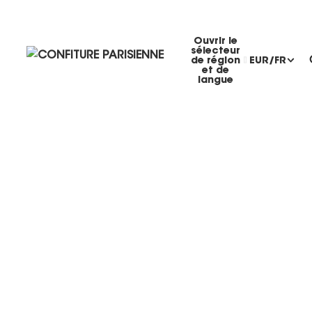
Ouvrir le
sélecteur
de région
EUR
/
FR
et de
langue