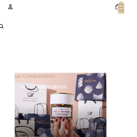
Nombre
total
d’articles
dans le
panier: 0
Compte
Autres options de connexion
Commandes
Profil
Les Collaborations
Les Collaborations