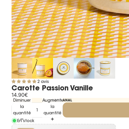
2 avis
Carotte Passion Vanille
14.90€
Diminuer
Augmenter
ARTISANAL
la
la
quantité
quantité
En stock