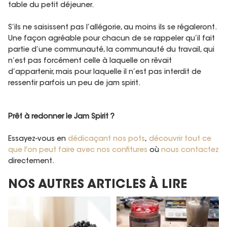
table du petit déjeuner.
S’ils ne saisissent pas l’allégorie, au moins ils se régaleront.
Une façon agréable pour chacun de se rappeler qu’il fait
partie d’une communauté, la communauté du travail, qui
n’est pas forcément celle à laquelle on rêvait
d’appartenir, mais pour laquelle il n’est pas interdit de
ressentir parfois un peu de jam spirit.
Prêt à redonner le Jam Spirit ?
Essayez-vous en
dédicaçant nos pots
,
découvrir tout ce
que l'on peut faire avec nos confitures
où
nous contactez
directement.
NOS AUTRES ARTICLES À LIRE
Le cassis, l'encre noire de
La groseille, perles rouges
juillet
des faubourgs