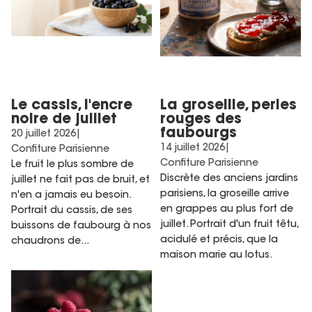
Le cassis, l'encre
La groseille, perles
noire de juillet
rouges des
faubourgs
20 juillet 2026
|
14 juillet 2026
|
Confiture Parisienne
Confiture Parisienne
Le fruit le plus sombre de
Discrète des anciens jardins
juillet ne fait pas de bruit, et
parisiens, la groseille arrive
n'en a jamais eu besoin.
en grappes au plus fort de
Portrait du cassis, de ses
juillet. Portrait d'un fruit têtu,
buissons de faubourg à nos
acidulé et précis, que la
chaudrons de...
maison marie au lotus.
La framboise, l'effrontée de
juillet