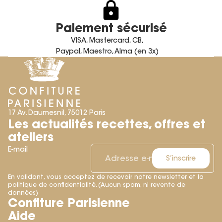
Paiement sécurisé
VISA, Mastercard, CB,
Paypal, Maestro, Alma (en 3x)
17 Av. Daumesnil, 75012 Paris
Les actualités recettes, offres et
ateliers
E-mail
S’inscrire
En validant, vous acceptez de recevoir notre newsletter et la
politique de confidentialité. (Aucun spam, ni revente de
Politique de remboursement
données)
Confiture Parisienne
Politique de confidentialité
Aide
Conditions d’utilisation