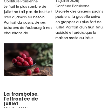
14 juillet 2026
|
Confiture Parisienne
Confiture Parisienne
Le fruit le plus sombre de
Discrète des anciens jardins
juillet ne fait pas de bruit, et
parisiens, la groseille arrive
n'en a jamais eu besoin.
en grappes au plus fort de
Portrait du cassis, de ses
juillet. Portrait d'un fruit têtu,
buissons de faubourg à nos
acidulé et précis, que la
chaudrons de...
maison marie au lotus.
La framboise, l'effrontée de
juillet
La framboise,
l'effrontée de
juillet