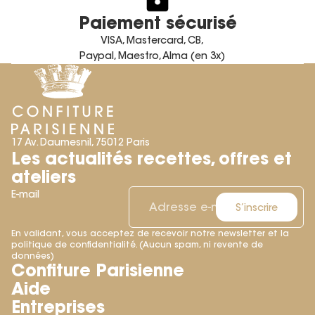
Paiement sécurisé
VISA, Mastercard, CB,
Paypal, Maestro, Alma (en 3x)
17 Av. Daumesnil, 75012 Paris
Les actualités recettes, offres et
ateliers
E-mail
S’inscrire
En validant, vous acceptez de recevoir notre newsletter et la
politique de confidentialité. (Aucun spam, ni revente de
Politique de remboursement
données)
Confiture Parisienne
Politique de confidentialité
Aide
Conditions d’utilisation
Entreprises
Conditions générales de vente