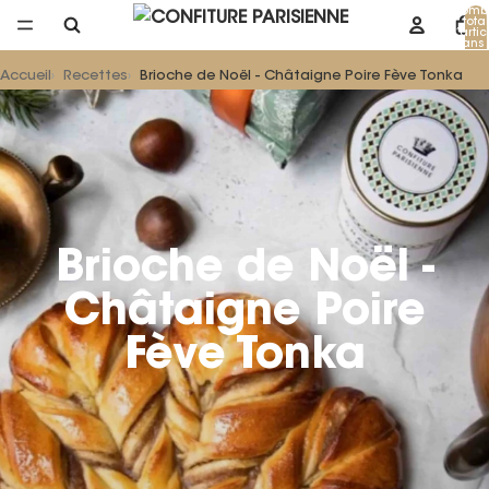
Nomb
total
d’artic
dans 
panier
Accueil
Recettes
Brioche de Noël - Châtaigne Poire Fève Tonka
Brioche de Noël -
Châtaigne Poire
Fève Tonka