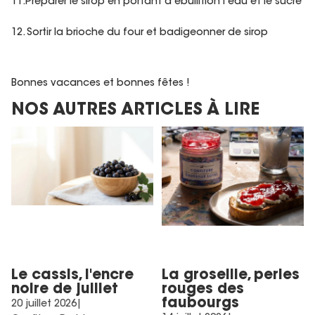
11.Préparer le sirop en portant à ébullition l’eau et le sucre
12. Sortir la brioche du four et badigeonner de sirop
Bonnes vacances et bonnes fêtes !
NOS AUTRES ARTICLES À LIRE
Le cassis, l'encre noire de
La groseille, perles rouges
juillet
des faubourgs
Le cassis, l'encre
La groseille, perles
noire de juillet
rouges des
faubourgs
20 juillet 2026
|