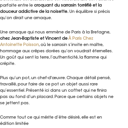
parfaite entre le
croquant du sarrasin torréfié et la
douceur addictive de la noisette
.
Un équilibre si précis
qu’on dirait une arnaque.
Une arnaque qui nous emmène de
Paris à la Bretagne
,
chez
Jean-Baptiste et Vincent de
À Paris Chez
Antoinette Poisson
, où le sarrasin s’invite en maître,
hommage aux crêpes dorées qu’on voudrait éternelles.
Un goût qui sent la terre, l’authenticité, la flamme qui
crépite.
Plus qu’un pot, un chef-d'œuvre.
Chaque détail pensé,
travaillé, pour faire de ce pot un objet aussi rare
qu’essentiel. Présenté ici dans un coffret qui ne finira
pas au fond d’un placard. Parce que certains objets ne
se jettent pas.
Comme tout ce qui mérite d’être désiré, elle est en
édition limitée