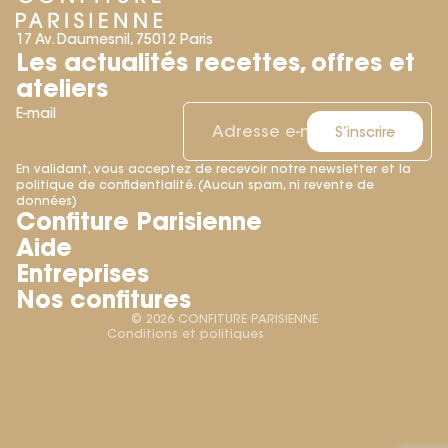
17 Av. Daumesnil, 75012 Paris
Les actualités recettes, offres et
ateliers
E-mail
S’inscrire
En validant, vous acceptez de recevoir notre newsletter et la
politique de confidentialité. (Aucun spam, ni revente de
Politique de remboursement
données)
Confiture Parisienne
Politique de confidentialité
Aide
Conditions d’utilisation
Entreprises
Conditions générales de vente
Nos confitures
Mentions légales
© 2026
CONFITURE PARISIENNE
Conditions et politiques