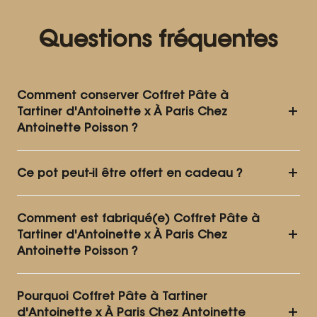
Questions fréquentes
Comment conserver Coffret Pâte à
Tartiner d'Antoinette x À Paris Chez
Antoinette Poisson ?
Conservez à température ambiante, dans un
Ce pot peut-il être offert en cadeau ?
endroit sec et à l'abri de la lumière, avant comme
après ouverture. Après ouverture, consommez
Oui, chaque pot Confiture Parisienne est pensé
dans le mois. Un léger déphasage avec l'huile peut
Comment est fabriqué(e) Coffret Pâte à
pour être offert. Pour accompagner votre cadeau,
apparaître en surface : c'est tout à fait normal, il
Tartiner d'Antoinette x À Paris Chez
plusieurs options sont disponibles sur notre site :
suffit de remélanger l'ensemble pour continuer à
Antoinette Poisson ?
coffrets et boîtes cadeau (de 1 à 3 pots), sacs
se régaler.
shopping en deux tailles, et personnalisation de
Coffret Pâte à Tartiner d'Antoinette x À Paris Chez
l'étiquette sur certaines références en 250g pour
Pourquoi Coffret Pâte à Tartiner
Antoinette Poisson est fabriqué(e) de manière
1€ par pot.
d'Antoinette x À Paris Chez Antoinette