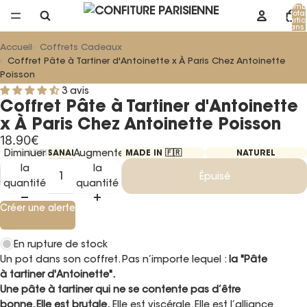
Nomb
total
d’artic
dans 
panier
Accueil
Coffrets Cadeaux
Coffret Pâte à Tartiner d'Antoinette x À Paris Chez Antoinette
Poisson
3 avis
Coffret Pâte à Tartiner d'Antoinette
x À Paris Chez Antoinette Poisson
18.90€
Diminuer
Augmenter
ARTISANAL
MADE IN 🇫🇷
NATUREL
la
la
Épuisé
quantité
quantité
Créer une alerte
En rupture de stock
Un pot dans son coffret. Pas n’importe lequel :
la "Pâte
à tartiner d'Antoinette".
Une pâte à tartiner qui ne se contente pas d’être
bonne. Elle est brutale.
Elle est viscérale. Elle est l’alliance